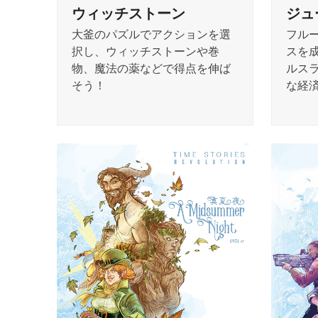
ウィッチストーン
ジュ
大釜のパズルでアクションを選
フル
択し、ウィッチストーンや巻
スを
物、魔法の薬などで得点を伸ば
ルス
そう！
な経