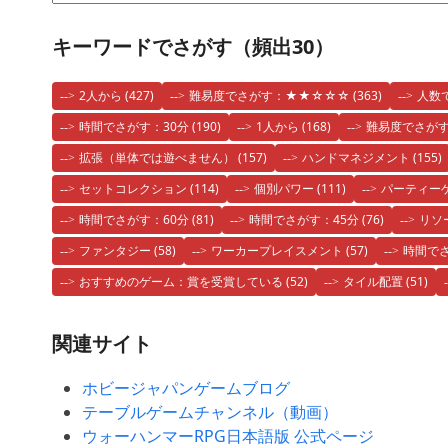
キーワードでさがす（頻出30）
2人から
(427)
難易度でさがす：★★☆☆☆
(363)
人数
時間でさがす：30分
(190)
1人から
(168)
難易度でさが
拡張（単体では遊べません）
(157)
ハンドマネジメント
(155)
セットコレクション
(114)
個別パワー
(111)
パーティー
時間でさがす：60分
(81)
時間でさがす：45分
(76)
リソ
ファンタジー
(58)
ワーカープレイスメント
(57)
時間でさ
おすすめのゲーム：賞を受賞している
(52)
タイル配置
(51)
関連サイト
ホビージャパンゲームブログ
テーブルゲームチャンネル（動画）
ウォーハンマーRPG日本語版 公式ページ