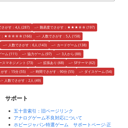
でさがす：4人
(287)
難易度でさがす：★★★☆☆
(197)
す：★☆☆☆☆
(166)
人数でさがす：5人
(158)
人数でさがす：6人
(143)
カードゲーム
(138)
ゲーム
(111)
協力ゲーム
(97)
3人から
(88)
ースマネジメント
(73)
拡張あり
(68)
SFテーマ
(62)
がす：15分
(55)
時間でさがす：90分
(55)
ダイスゲーム
(54)
人数でさがす：2人
(49)
サポート
五十音索引：旧ページリンク
アナログゲーム不良対応について
ホビージャパン特選ゲーム サポートページ-正