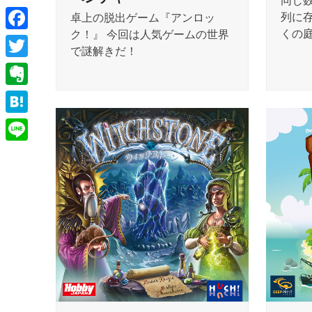
同じ
列に
卓上の脱出ゲーム『アンロッ
くの
ク！』 今回は人気ゲームの世界
Facebook
で謎解きだ！
Twitter
Evernote
Hatena
Line