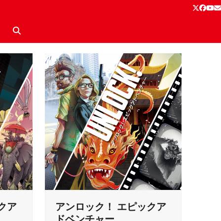
Twitter
Face
Yo
E
クア
アンロック！ エピックア
ドベンチャー