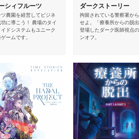
ダークストーリー
ーシィフルーツ
拘留されている警察署か
ーツ農園を経営してビジネ
せよ。「療養所からの脱
成功に導こう！ 農場のタイ
登場したダーク医師視点
ライドシステムもユニーク
ンオフ。
済ゲームです。