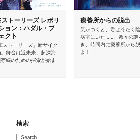
MEストーリーズ レボリ
療養所からの脱出
ション：ハダル・プ
気がつくと、君は冷たく
ェクト
病室にいた……。数々の謎
き、時間内に療養所から
MEストーリーズ』新サイク
よ！
動。舞台は近未来、超深海
類存続のための探索が始ま
検索
Search