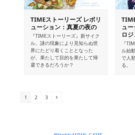
TI
TIMEストーリーズ レボリ
ュー
ューション：真夏の夜の
ロジ
『TIMEストーリーズ』新サイク
ル。謎の現象により見知らぬ世
『TI
界にたどり着くこととなった
ル始
が、果たして目的を果たして帰
で人
還できるだろうか？
る。
Page
Page
Page
Next
1
2
3
@HobbyJAPAN_GAME