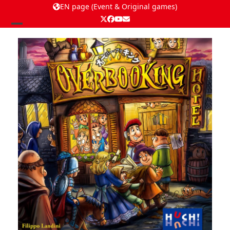
EN page (Event & Original games)
Twitter
Facebook
YouTube
Email
Open
Close
mobile
mobile
menu
menu