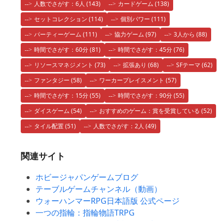
人数でさがす：6人
(143)
カードゲーム
(138)
セットコレクション
(114)
個別パワー
(111)
パーティーゲーム
(111)
協力ゲーム
(97)
3人から
(88)
時間でさがす：60分
(81)
時間でさがす：45分
(76)
リソースマネジメント
(73)
拡張あり
(68)
SFテーマ
(62)
ファンタジー
(58)
ワーカープレイスメント
(57)
時間でさがす：15分
(55)
時間でさがす：90分
(55)
ダイスゲーム
(54)
おすすめのゲーム：賞を受賞している
(52)
タイル配置
(51)
人数でさがす：2人
(49)
関連サイト
ホビージャパンゲームブログ
テーブルゲームチャンネル（動画）
ウォーハンマーRPG日本語版 公式ページ
一つの指輪：指輪物語TRPG