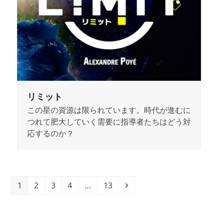
リミット
この星の資源は限られています。時代が進むに
つれて肥大していく需要に指導者たちはどう対
応するのか？
Page
Page
Page
Page
Page
Next
1
2
3
4
…
13