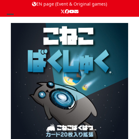
EN page (Event & Original games)
Twitter
Facebook
YouTube
Email
Open
Close
mobile
mobile
menu
menu