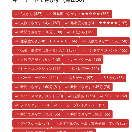
2人から
(427)
難易度でさがす：★★☆☆☆
(363)
人数でさがす：4人
(287)
難易度でさがす：★★★☆☆
(197)
時間でさがす：30分
(190)
1人から
(168)
難易度でさがす：★☆☆☆☆
(166)
人数でさがす：5人
(158)
拡張（単体では遊べません）
(157)
ハンドマネジメント
(155)
人数でさがす：6人
(143)
カードゲーム
(138)
セットコレクション
(114)
個別パワー
(111)
パーティーゲーム
(111)
協力ゲーム
(97)
3人から
(88)
時間でさがす：60分
(81)
時間でさがす：45分
(76)
リソースマネジメント
(73)
拡張あり
(68)
SFテーマ
(62)
ファンタジー
(58)
ワーカープレイスメント
(57)
時間でさがす：15分
(55)
時間でさがす：90分
(55)
ダイスゲーム
(54)
おすすめのゲーム：賞を受賞している
(52)