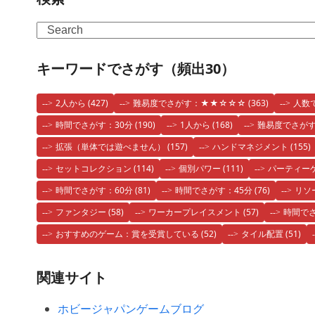
Search
キーワードでさがす（頻出30）
2人から
(427)
難易度でさがす：★★☆☆☆
(363)
人数
時間でさがす：30分
(190)
1人から
(168)
難易度でさが
拡張（単体では遊べません）
(157)
ハンドマネジメント
(155)
セットコレクション
(114)
個別パワー
(111)
パーティー
時間でさがす：60分
(81)
時間でさがす：45分
(76)
リソ
ファンタジー
(58)
ワーカープレイスメント
(57)
時間でさ
おすすめのゲーム：賞を受賞している
(52)
タイル配置
(51)
関連サイト
ホビージャパンゲームブログ