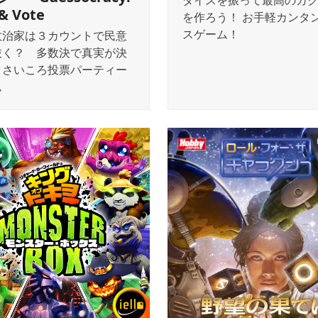
ダイスを振って最高のカ
 & Vote
を作ろう！ お手軽カンタ
スゲーム！
政治家は３カウントで民意
抜く？ 多数決で真実が決
 さいころ投票パーティー
ム