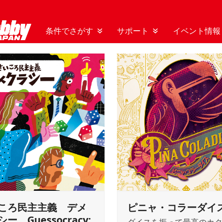
条件でさがす
サポート
イベント情報
ころ民主主義 デメ
ピニャ・コラーダイ
ー Guessocracy: