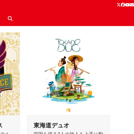
Twitter
Face
Yo
E
ス
東海道デュオ