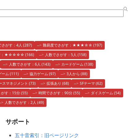
でさがす：4人
(287)
難易度でさがす：★★★☆☆
(197)
す：★☆☆☆☆
(166)
人数でさがす：5人
(158)
人数でさがす：6人
(143)
カードゲーム
(138)
ゲーム
(111)
協力ゲーム
(97)
3人から
(88)
ースマネジメント
(73)
拡張あり
(68)
SFテーマ
(62)
がす：15分
(55)
時間でさがす：90分
(55)
ダイスゲーム
(54)
人数でさがす：2人
(49)
サポート
五十音索引：旧ページリンク