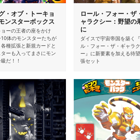
グ・オブ・トーキョ
ロール・フォー・ザ
モンスターボックス
ャラクシー：野望の
に
キョーの王者の座をかけ
今10体のモンスターたちが
ダイスで宇宙帝国を築く
！各種拡張と新規カードと
ル・フォー・ザ・ギャラ
スターも入ってまさにモン
ー』に新要素を加える待
ー級だ！！
張セット