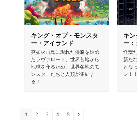
キング・オブ・モンスタ
キン
ー・アイランド
ー：
突如火山島に現れた侵略を始め
怪獣
たラヴァロード。世界各地から
新た
地球を守るため、世界各地のモ
とな
ンスターたちと人類が集結す
ン！
る！
Page
Page
Page
Page
Page
Next
1
2
3
4
5