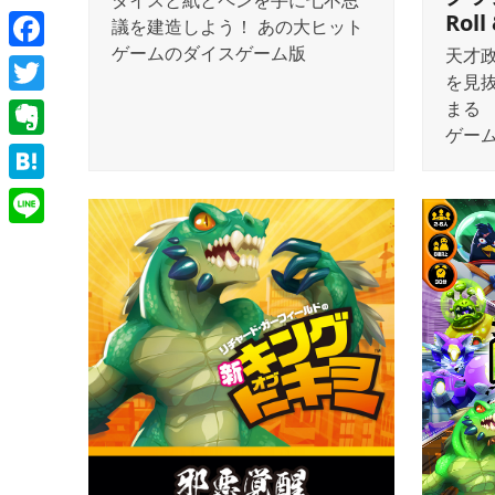
ダイスと紙とペンを手に七不思
Roll
議を建造しよう！ あの大ヒット
ゲームのダイスゲーム版
天才
Facebook
を見
Twitter
まる
ゲー
Evernote
Hatena
Line