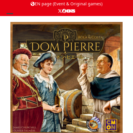
EN page (Event & Original games)
Twitter
Facebook
YouTube
Email
Open
Close
mobile
mobile
menu
menu