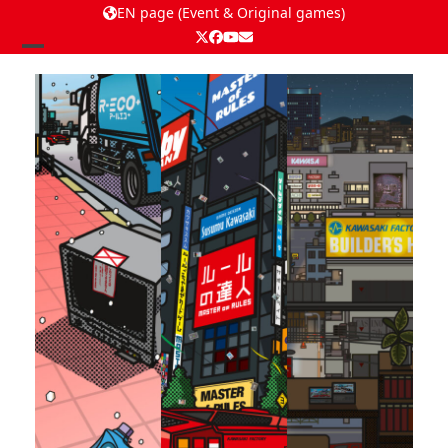
EN page (Event & Original games)
Twitter
Facebook
YouTube
Email
Open
Close
mobile
mobile
menu
menu