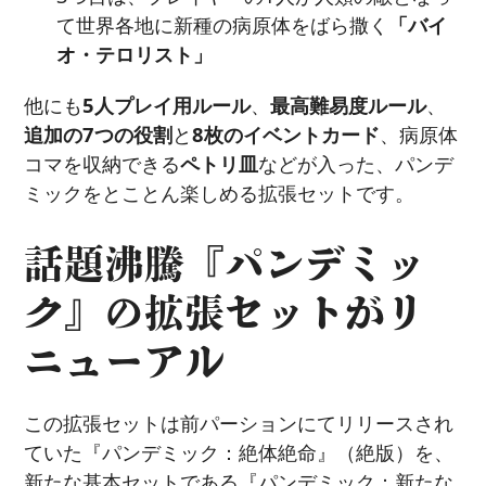
て世界各地に新種の病原体をばら撒く
「バイ
オ・テロリスト」
他にも
5人プレイ用ルール
、
最高難易度ルール
、
追加の7つの役割
と
8枚のイベントカード
、病原体
コマを収納できる
ペトリ皿
などが入った、パンデ
ミックをとことん楽しめる拡張セットです。
話題沸騰『パンデミッ
ク』の拡張セットがリ
ニューアル
この拡張セットは前パーションにてリリースされ
ていた『パンデミック：絶体絶命』（絶版）を、
新たな基本セットである『パンデミック：新たな