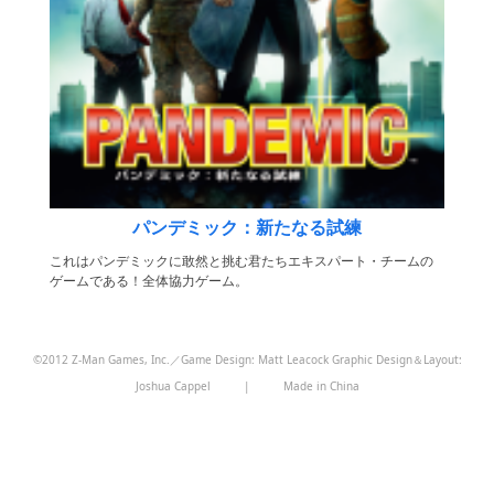
パンデミック：新たなる試練
これはパンデミックに敢然と挑む君たちエキスパート・チームの
ゲームである！全体協力ゲーム。
©2012 Z-Man Games, Inc.／Game Design: Matt Leacock Graphic Design＆Layout:
Joshua Cappel
|
Made in China