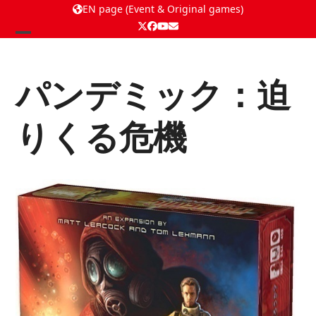
EN page (Event & Original games)
Twitter
Facebook
YouTube
Email
Open
Close
mobile
mobile
パンデミック：迫
menu
menu
りくる危機