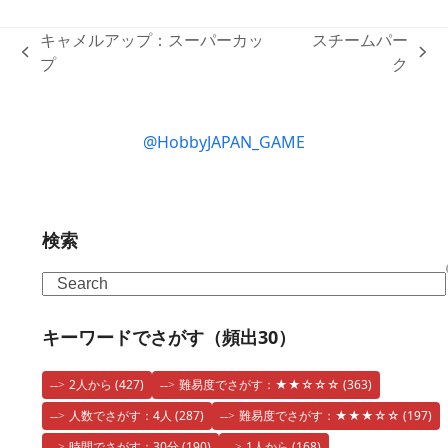
キャメルアップ：スーパーカッ
スチームパー
previous
next
プ
ク
post:
post:
@HobbyJAPAN_GAME
検索
Search
キーワードでさがす（頻出30）
2人から
(427)
難易度でさがす：★★☆☆☆
(363)
人数でさがす：4人
(287)
難易度でさがす：★★★☆☆
(197)
時間でさがす：30分
(190)
1人から
(168)