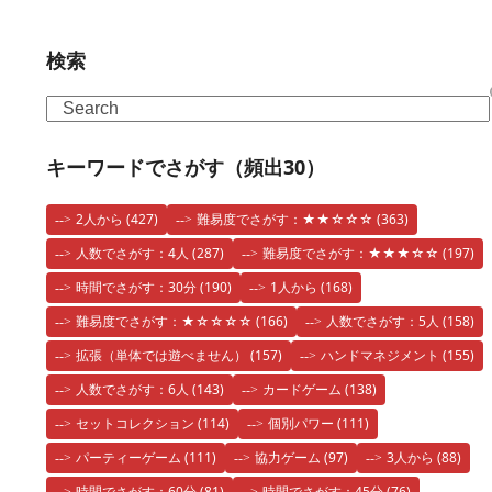
検索
Search
キーワードでさがす（頻出30）
2人から
(427)
難易度でさがす：★★☆☆☆
(363)
人数でさがす：4人
(287)
難易度でさがす：★★★☆☆
(197)
時間でさがす：30分
(190)
1人から
(168)
難易度でさがす：★☆☆☆☆
(166)
人数でさがす：5人
(158)
拡張（単体では遊べません）
(157)
ハンドマネジメント
(155)
人数でさがす：6人
(143)
カードゲーム
(138)
セットコレクション
(114)
個別パワー
(111)
パーティーゲーム
(111)
協力ゲーム
(97)
3人から
(88)
時間でさがす：60分
(81)
時間でさがす：45分
(76)