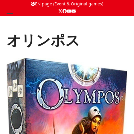
EN page (Event & Original games)
Twitter
Facebook
YouTube
Email
Open
Close
mobile
mobile
オリンポス
menu
menu