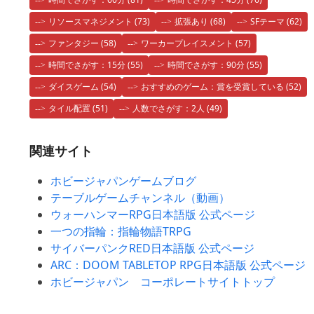
リソースマネジメント
(73)
拡張あり
(68)
SFテーマ
(62)
ファンタジー
(58)
ワーカープレイスメント
(57)
時間でさがす：15分
(55)
時間でさがす：90分
(55)
ダイスゲーム
(54)
おすすめのゲーム：賞を受賞している
(52)
タイル配置
(51)
人数でさがす：2人
(49)
関連サイト
ホビージャパンゲームブログ
テーブルゲームチャンネル（動画）
ウォーハンマーRPG日本語版 公式ページ
一つの指輪：指輪物語TRPG
サイバーパンクRED日本語版 公式ページ
ARC：DOOM TABLETOP RPG日本語版 公式ページ
ホビージャパン コーポレートサイトトップ