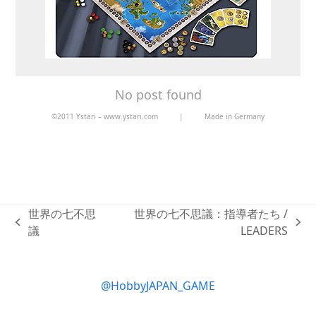
No post found
©2011 Ystari – www.ystari.com
|
Made in Germany
世界の七不思
世界の七不思議：指導者たち /
previous
next
議
LEADERS
post:
post:
@HobbyJAPAN_GAME