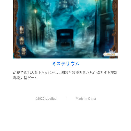
ミステリウム
幻視で真犯人を明らかにせよ...幽霊と霊能力者たちが協力する非対
称協力型ゲーム
©2020 Libellud
|
Made in China