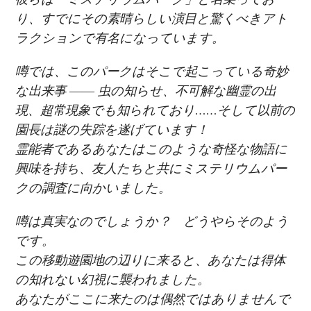
り、すでにその素晴らしい演目と驚くべきアト
ラクションで有名になっています。
噂では、このパークはそこで起こっている奇妙
な出来事 ―― 虫の知らせ、不可解な幽霊の出
現、超常現象でも知られており……そして以前の
園長は謎の失踪を遂げています！
霊能者であるあなたはこのような奇怪な物語に
興味を持ち、友人たちと共にミステリウムパー
クの調査に向かいました。
噂は真実なのでしょうか？ どうやらそのよう
です。
この移動遊園地の辺りに来ると、あなたは得体
の知れない幻視に襲われました。
あなたがここに来たのは偶然ではありませんで