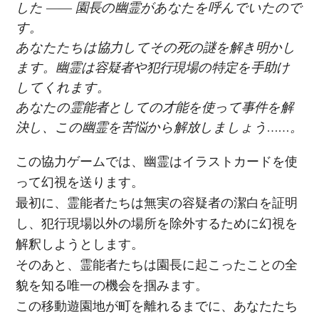
した ―― 園長の幽霊があなたを呼んでいたので
す。
あなたたちは協力してその死の謎を解き明かし
ます。幽霊は容疑者や犯行現場の特定を手助け
してくれます。
あなたの霊能者としての才能を使って事件を解
決し、この幽霊を苦悩から解放しましょう……。
この協力ゲームでは、幽霊はイラストカードを使
って幻視を送ります。
最初に、霊能者たちは無実の容疑者の潔白を証明
し、犯行現場以外の場所を除外するために幻視を
解釈しようとします。
そのあと、霊能者たちは園長に起こったことの全
貌を知る唯一の機会を掴みます。
この移動遊園地が町を離れるまでに、あなたたち