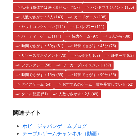
拡張（単体では遊べません）
(157)
ハンドマネジメント
(155)
人数でさがす：6人
(143)
カードゲーム
(138)
セットコレクション
(114)
個別パワー
(111)
パーティーゲーム
(111)
協力ゲーム
(97)
3人から
(88)
時間でさがす：60分
(81)
時間でさがす：45分
(76)
リソースマネジメント
(73)
拡張あり
(68)
SFテーマ
(62)
ファンタジー
(58)
ワーカープレイスメント
(57)
時間でさがす：15分
(55)
時間でさがす：90分
(55)
ダイスゲーム
(54)
おすすめのゲーム：賞を受賞している
(52)
タイル配置
(51)
人数でさがす：2人
(49)
関連サイト
ホビージャパンゲームブログ
テーブルゲームチャンネル（動画）