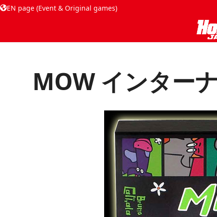
EN page (Event & Original games)
MOW インター