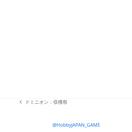
ドミニオン：収穫祭
previous
post:
@HobbyJAPAN_GAME