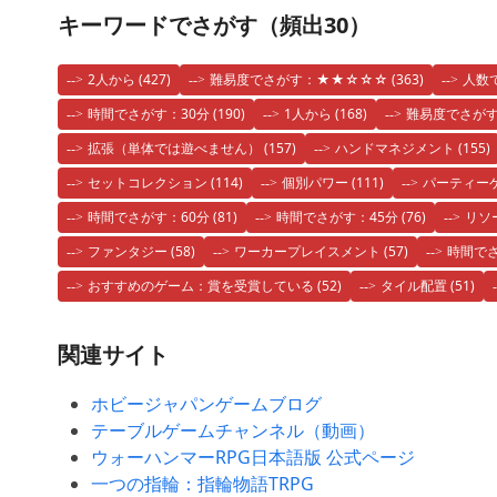
キーワードでさがす（頻出30）
2人から
(427)
難易度でさがす：★★☆☆☆
(363)
人数
時間でさがす：30分
(190)
1人から
(168)
難易度でさが
拡張（単体では遊べません）
(157)
ハンドマネジメント
(155)
セットコレクション
(114)
個別パワー
(111)
パーティー
時間でさがす：60分
(81)
時間でさがす：45分
(76)
リソ
ファンタジー
(58)
ワーカープレイスメント
(57)
時間でさ
おすすめのゲーム：賞を受賞している
(52)
タイル配置
(51)
関連サイト
ホビージャパンゲームブログ
テーブルゲームチャンネル（動画）
ウォーハンマーRPG日本語版 公式ページ
一つの指輪：指輪物語TRPG