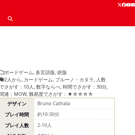
Twitter
Face
Yo
E
ボードゲーム
,
多言語版
,
絶版
2人から
,
カードゲーム
,
ブルーノ・カタラ
,
人数
でさがす：10人
,
数字ならべ
,
時間でさがす：30分
,
関連：MOW
,
難易度でさがす：★☆☆☆☆
Bruno Cathala
デザイン
約10-30分
プレイ時間
2-10人
プレイ人数