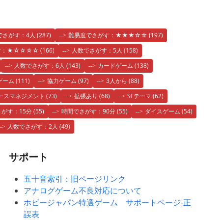
でさがす：4人
(287)
難易度でさがす：★★★☆☆
(197)
す：★☆☆☆☆
(166)
人数でさがす：5人
(158)
人数でさがす：6人
(143)
カードゲーム
(138)
ゲーム
(111)
協力ゲーム
(97)
3人から
(88)
ースマネジメント
(73)
拡張あり
(68)
SFテーマ
(62)
がす：15分
(55)
時間でさがす：90分
(55)
ダイスゲーム
(54)
人数でさがす：2人
(49)
サポート
五十音索引：旧ページリンク
アナログゲーム不良対応について
ホビージャパン特選ゲーム サポートページ-正
誤表