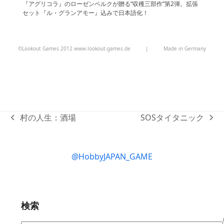
『アグリコラ』のローゼンベルクが贈る“収穫三部作”第2弾。拡張
セット『ル・グランアモー』込みで日本語化！
©Lookout Games 2012 www.lookout-games.de
|
Made in Germany
村の人生：酒場
SOSタイタニック
previous
next
post:
post:
@HobbyJAPAN_GAME
検索