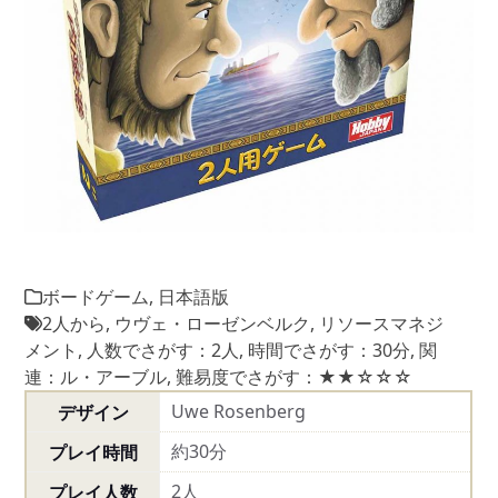
ボードゲーム
,
日本語版
2人から
,
ウヴェ・ローゼンベルク
,
リソースマネジ
メント
,
人数でさがす：2人
,
時間でさがす：30分
,
関
連：ル・アーブル
,
難易度でさがす：★★☆☆☆
Uwe Rosenberg
デザイン
約30分
プレイ時間
2人
プレイ人数