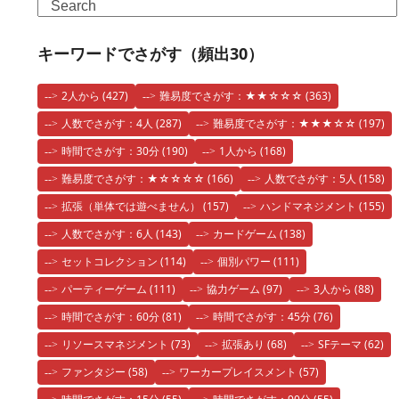
Search
キーワードでさがす（頻出30）
2人から
(427)
難易度でさがす：★★☆☆☆
(363)
人数でさがす：4人
(287)
難易度でさがす：★★★☆☆
(197)
時間でさがす：30分
(190)
1人から
(168)
難易度でさがす：★☆☆☆☆
(166)
人数でさがす：5人
(158)
拡張（単体では遊べません）
(157)
ハンドマネジメント
(155)
人数でさがす：6人
(143)
カードゲーム
(138)
セットコレクション
(114)
個別パワー
(111)
パーティーゲーム
(111)
協力ゲーム
(97)
3人から
(88)
時間でさがす：60分
(81)
時間でさがす：45分
(76)
リソースマネジメント
(73)
拡張あり
(68)
SFテーマ
(62)
ファンタジー
(58)
ワーカープレイスメント
(57)