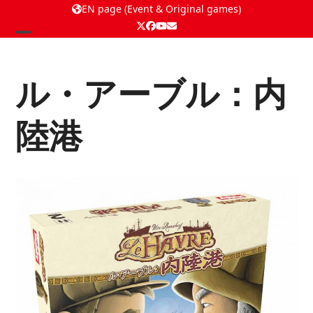
EN page (Event & Original games)
Twitter
Facebook
YouTube
Email
Open
Close
mobile
mobile
ル・アーブル：内
menu
menu
陸港