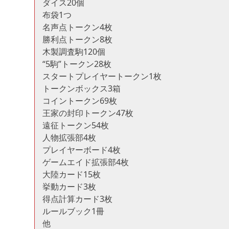
ダイス20個
布袋1つ
名声点トークン4枚
勝利点トークン8枚
木製調査駒120個
“5駒”トークン28枚
スタートプレイヤートークン1枚
トークンボックス3箱
コイントークン69枚
王家の封印トークン47枚
遠征トークン54枚
人物拡張部4枚
プレイヤーボード4枚
ゲームエイド拡張部4枚
大陸カード15枚
挙動カード3枚
得点計算カード3枚
ルールブック1冊
他