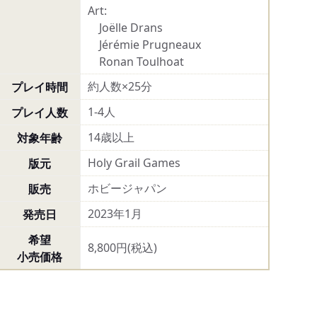
Art:
Joëlle Drans
Jérémie Prugneaux
Ronan Toulhoat
約人数×25分
プレイ時間
1-4人
プレイ人数
14歳以上
対象年齢
Holy Grail Games
版元
ホビージャパン
販売
2023年1月
発売日
希望
8,800円(税込)
小売価格