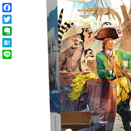
Facebook
Twitter
Evernote
Hatena
Line