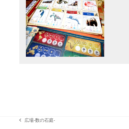
広場-数の石庭-
previous