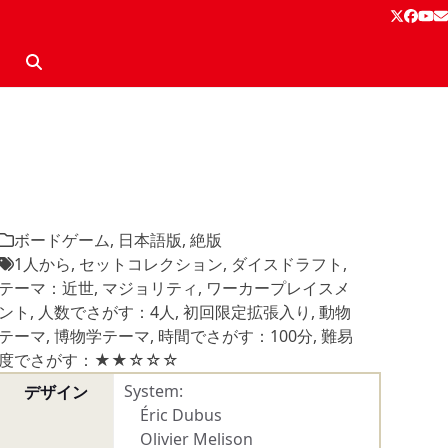
Twitter
Face
Yo
E
ボードゲーム
,
日本語版
,
絶版
1人から
,
セットコレクション
,
ダイスドラフト
,
テーマ：近世
,
マジョリティ
,
ワーカープレイスメ
ント
,
人数でさがす：4人
,
初回限定拡張入り
,
動物
テーマ
,
博物学テーマ
,
時間でさがす：100分
,
難易
度でさがす：★★☆☆☆
System:
デザイン
Éric Dubus
Olivier Melison