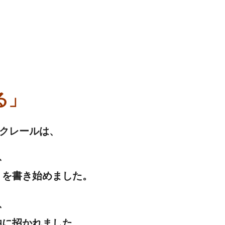
る」
ルクレールは、
。
、
」を書き始めました。
、
伯に招かれました。