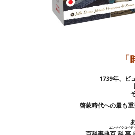
「
1739年、
啓蒙時代への最も重
エンサイクロペデ
百科事典
百科事