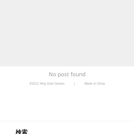
No post found
©2022 Holy Grail Games
|
Made in China
検索