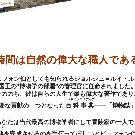
時間は自然の偉大な職人であ
ビュフォン伯としても知られるジョルジュ＝ルイ・
国王の“博物学の部屋”の管理官に任命されました
そののち、彼は自らの人生で最も偉大な著作であり
エンサイクロペディア
要な貢献の一つとなった
百科事典
――「博物誌
あなたは当代最高の博物学者にして冒険家の一人で
ィア
典
を完成させるのを手伝ってほしいとビュフォン