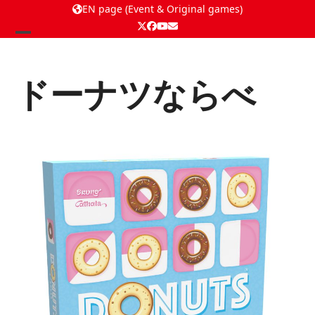
EN page (Event & Original games)
Twitter
Facebook
YouTube
Email
Open
Close
mobile
mobile
ドーナツならべ
menu
menu