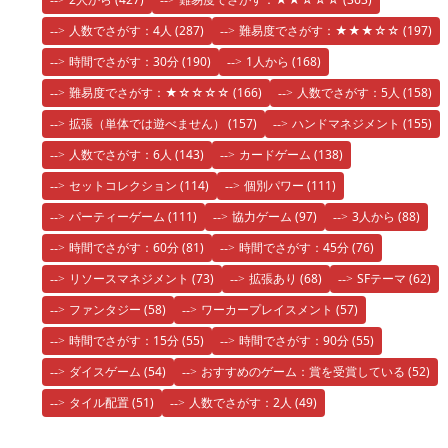
人数でさがす：4人
(287)
難易度でさがす：★★★☆☆
(197)
時間でさがす：30分
(190)
1人から
(168)
難易度でさがす：★☆☆☆☆
(166)
人数でさがす：5人
(158)
拡張（単体では遊べません）
(157)
ハンドマネジメント
(155)
人数でさがす：6人
(143)
カードゲーム
(138)
セットコレクション
(114)
個別パワー
(111)
パーティーゲーム
(111)
協力ゲーム
(97)
3人から
(88)
時間でさがす：60分
(81)
時間でさがす：45分
(76)
リソースマネジメント
(73)
拡張あり
(68)
SFテーマ
(62)
ファンタジー
(58)
ワーカープレイスメント
(57)
時間でさがす：15分
(55)
時間でさがす：90分
(55)
ダイスゲーム
(54)
おすすめのゲーム：賞を受賞している
(52)
タイル配置
(51)
人数でさがす：2人
(49)