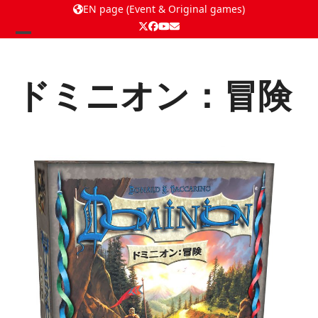
EN page (Event & Original games)
Twitter
Facebook
YouTube
Email
Open
Close
mobile
mobile
ドミニオン：冒険
menu
menu