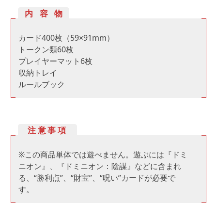
内容物
カード400枚（59×91mm）
トークン類60枚
プレイヤーマット6枚
収納トレイ
ルールブック
注意事項
※この商品単体では遊べません。遊ぶには『ドミ
ニオン』、『ドミニオン：陰謀』などに含まれ
る、“勝利点”、“財宝”、“呪い”カードが必要で
す。