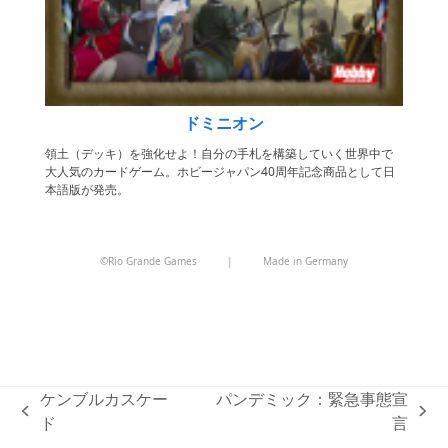
ドミニオン
領土（デッキ）を強化せよ！自分の手札を構築していく世界中で
大人気のカードゲーム。ホビージャパン40周年記念商品として日
本語版が発売。
©Rio Grande Games
|
Made in Germany
ケンブルカスケー
パンデミック：緊急事態宣
previous
next
ド
言
post:
post: