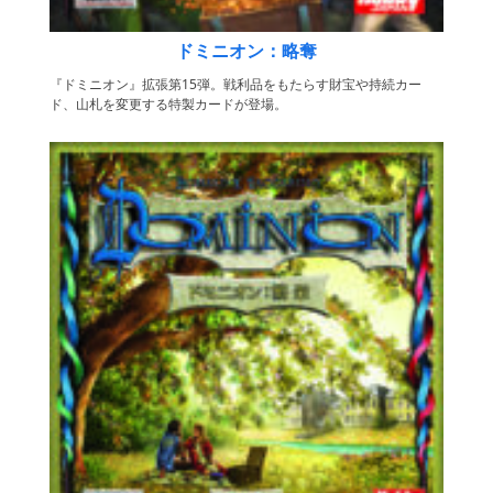
ドミニオン：略奪
『ドミニオン』拡張第15弾。戦利品をもたらす財宝や持続カー
ド、山札を変更する特製カードが登場。