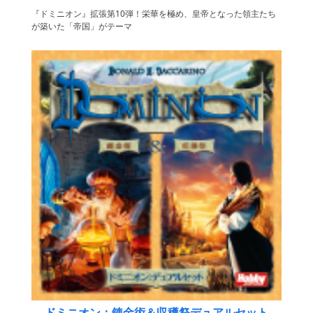
『ドミニオン』拡張第10弾！栄華を極め、皇帝となった領主たち
が築いた「帝国」がテーマ
ドミニオン：錬金術＆収穫祭デュアルセット