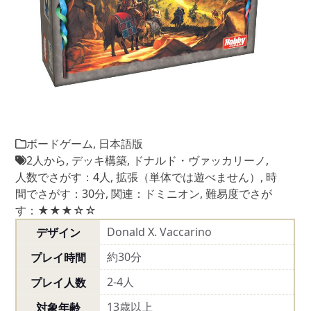
ボードゲーム
,
日本語版
2人から
,
デッキ構築
,
ドナルド・ヴァッカリーノ
,
人数でさがす：4人
,
拡張（単体では遊べません）
,
時
間でさがす：30分
,
関連：ドミニオン
,
難易度でさが
す：★★★☆☆
Donald X. Vaccarino
デザイン
約30分
プレイ時間
2-4人
プレイ人数
13歳以上
対象年齢