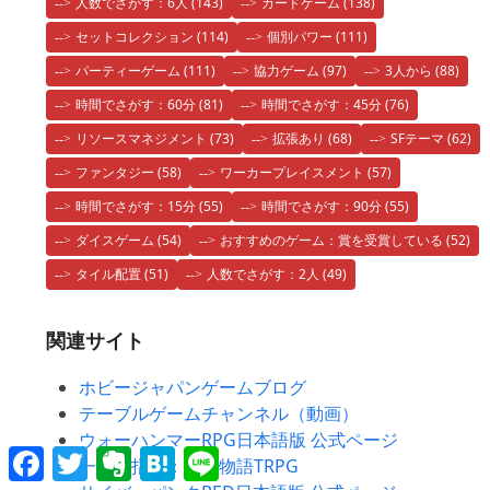
人数でさがす：6人
(143)
カードゲーム
(138)
セットコレクション
(114)
個別パワー
(111)
パーティーゲーム
(111)
協力ゲーム
(97)
3人から
(88)
時間でさがす：60分
(81)
時間でさがす：45分
(76)
リソースマネジメント
(73)
拡張あり
(68)
SFテーマ
(62)
ファンタジー
(58)
ワーカープレイスメント
(57)
時間でさがす：15分
(55)
時間でさがす：90分
(55)
ダイスゲーム
(54)
おすすめのゲーム：賞を受賞している
(52)
タイル配置
(51)
人数でさがす：2人
(49)
関連サイト
ホビージャパンゲームブログ
テーブルゲームチャンネル（動画）
ウォーハンマーRPG日本語版 公式ページ
Facebook
Twitter
Evernote
Hatena
Line
一つの指輪：指輪物語TRPG