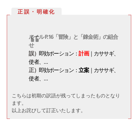
正誤・明確化
ルール P.16「冒険」と「錬金術」の組合
せ
誤）
即効ポーション：
計画
｜カササギ、
使者、…
正）
即効ポーション：
立案
｜カササギ、
使者、…
こちらは初期の訳語が残ってしまったものとなり
ます。
以上お詫びして訂正いたします。