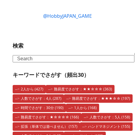
@HobbyJAPAN_GAME
検索
Search
キーワードでさがす（頻出30）
2人から
(427)
難易度でさがす：★★☆☆☆
(363)
人数でさがす：4人
(287)
難易度でさがす：★★★☆☆
(197)
時間でさがす：30分
(190)
1人から
(168)
難易度でさがす：★☆☆☆☆
(166)
人数でさがす：5人
(158)
拡張（単体では遊べません）
(157)
ハンドマネジメント
(155)