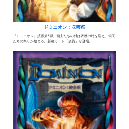
ドミニオン：収穫祭
『ドミニオン』拡張第5弾。領主たちの村は収穫の時を迎え、領民
たちの祭りが始まる。新種カード「褒賞」が登場。