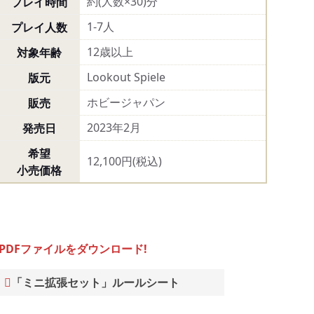
約(人数×30)分
プレイ時間
1-7人
プレイ人数
12歳以上
対象年齢
Lookout Spiele
版元
ホビージャパン
販売
2023年2月
発売日
希望
12,100円(税込)
小売価格
PDFファイルをダウンロード!
「ミニ拡張セット」ルールシート