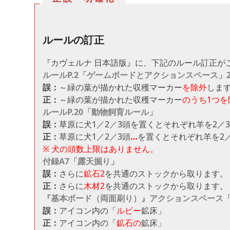
ルールの訂正
『カヴェルナ 日本語版』に、下記のルール訂正が
ルールP.2「ゲームボードとアクションスペース」
誤：
～緑の葉が描かれた収穫マーカー
を除外
しま
正：
～緑の葉が描かれた収穫マーカー
のうち1つを
ルールP.20「動物飼育ルール」
誤：
草原に犬1／2／3頭を置くとそれぞれ羊を2／
正：
草原に犬1／2／3頭
…
を置くとそれぞれ羊を2／
※ 犬の頭数上限はありません。
付録A7「露天掘り」
誤：
さらに
鉱石2
を共通のストックから取ります。
正：
さらに
木材2
を共通のストックから取ります。
『基本ボード（両面刷り）』アクションスペース
誤：
アイコン内の「
ルビー
鉱床」
正：
アイコン内の「
鉱石の
鉱床」