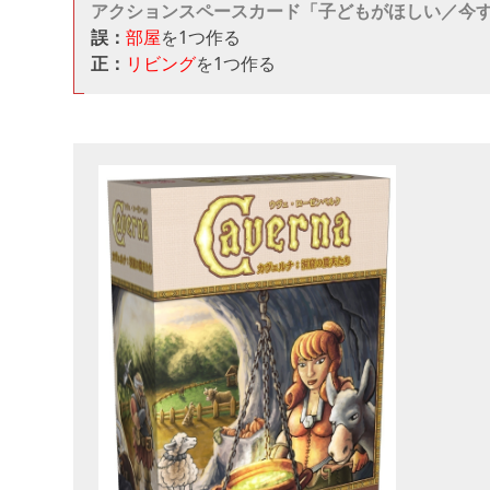
アクションスペースカード「子どもがほしい／今
誤：
部屋
を1つ作る
正：
リビング
を1つ作る