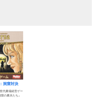
：洞窟対決
次世代農場経営ゲー
洞窟の農夫たち』