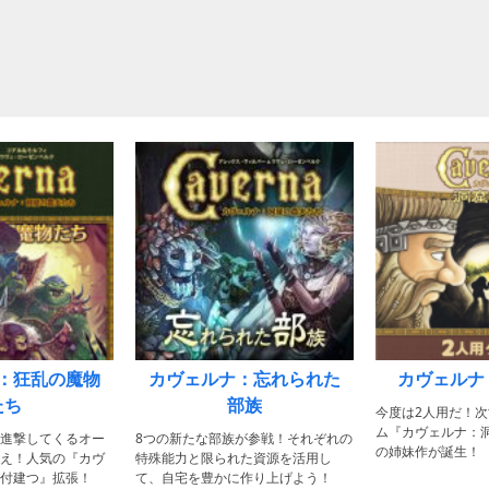
：狂乱の魔物
カヴェルナ：忘れられた
カヴェルナ
たち
部族
今度は2人用だ！
ム『カヴェルナ：
進撃してくるオー
8つの新たな部族が参戦！それぞれの
の姉妹作が誕生！
え！人気の『カヴ
特殊能力と限られた資源を活用し
付建つ』拡張！
て、自宅を豊かに作り上げよう！