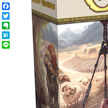
Facebook
Twitter
Evernote
Hatena
Line