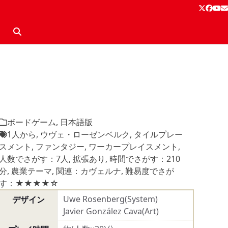
Twitter
Face
Yo
E
ボードゲーム
,
日本語版
1人から
,
ウヴェ・ローゼンベルク
,
タイルプレー
スメント
,
ファンタジー
,
ワーカープレイスメント
,
人数でさがす：7人
,
拡張あり
,
時間でさがす：210
分
,
農業テーマ
,
関連：カヴェルナ
,
難易度でさが
す：★★★★☆
Uwe Rosenberg(System)
デザイン
Javier González Cava(Art)