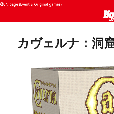
EN page (Event & Original games)
カヴェルナ：洞