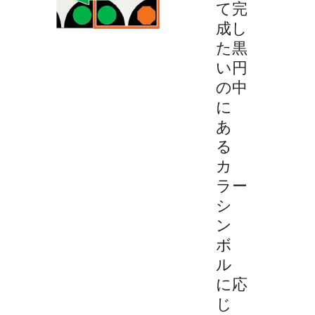
て完
成し
た黒
い円
の中
に
あ
る
カ
ラー
シ
ン
ボ
ル
に応
じ