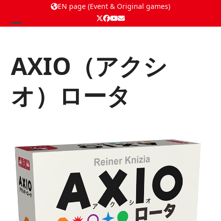
EN page (Event & Original games)
Twitter
Facebook
YouTube
Email
Open
Close
mobile
mobile
AXIO（アクシ
menu
menu
オ）ロータ