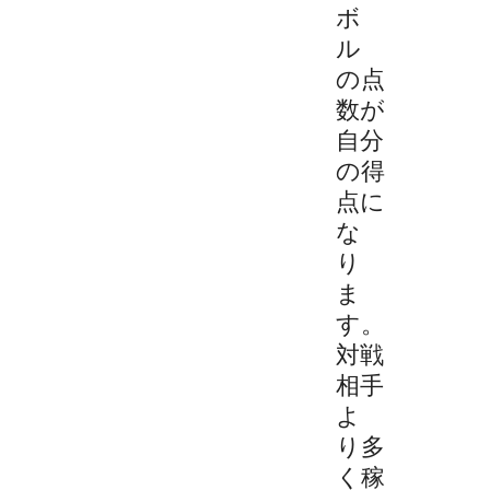
ボ
ル
の点
数が
自分
の得
点に
な
り
ま
す。
対戦
相手
よ
り多
く稼