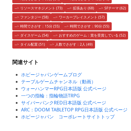
リソースマネジメント
(73)
拡張あり
(68)
SFテーマ
(62)
ファンタジー
(58)
ワーカープレイスメント
(57)
時間でさがす：15分
(55)
時間でさがす：90分
(55)
ダイスゲーム
(54)
おすすめのゲーム：賞を受賞している
(52)
タイル配置
(51)
人数でさがす：2人
(49)
関連サイト
ホビージャパンゲームブログ
テーブルゲームチャンネル（動画）
ウォーハンマーRPG日本語版 公式ページ
一つの指輪：指輪物語TRPG
サイバーパンクRED日本語版 公式ページ
ARC：DOOM TABLETOP RPG日本語版 公式ページ
ホビージャパン コーポレートサイトトップ