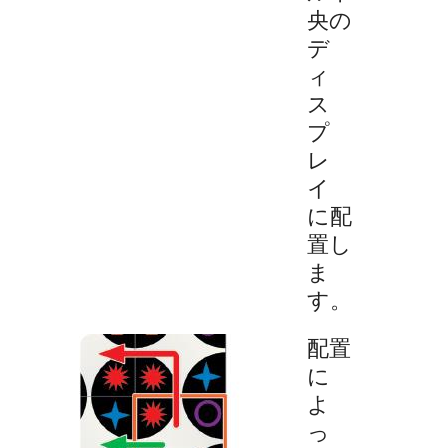
央の
デ
ィ
ス
プ
レ
イ
に配
置し
ま
す。
配置
に
よ
っ