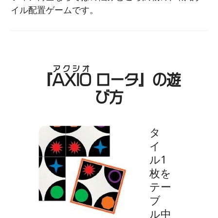
イル配置ゲームです。
アクシオ
『
AXIO
ロータ』
の遊
び方
タ
イ
ル1
枚を
テー
ブ
ル中