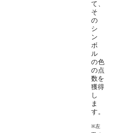
て、
そ
の
シ
ン
ボ
ル
の色
の点
数を
獲得
し
ま
す。
※左