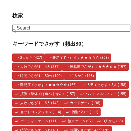
検索
Search
キーワードでさがす（頻出30）
2人から
(427)
難易度でさがす：★★☆☆☆
(363)
人数でさがす：4人
(287)
難易度でさがす：★★★☆☆
(197)
時間でさがす：30分
(190)
1人から
(168)
難易度でさがす：★☆☆☆☆
(166)
人数でさがす：5人
(158)
拡張（単体では遊べません）
(157)
ハンドマネジメント
(155)
人数でさがす：6人
(143)
カードゲーム
(138)
セットコレクション
(114)
個別パワー
(111)
パーティーゲーム
(111)
協力ゲーム
(97)
3人から
(88)
時間でさがす：60分
(81)
時間でさがす：45分
(76)