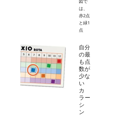
図で
は、
赤2点
と緑1
点
自分
の最
も点
数が
少な
い
カ
ラー
シ
ン