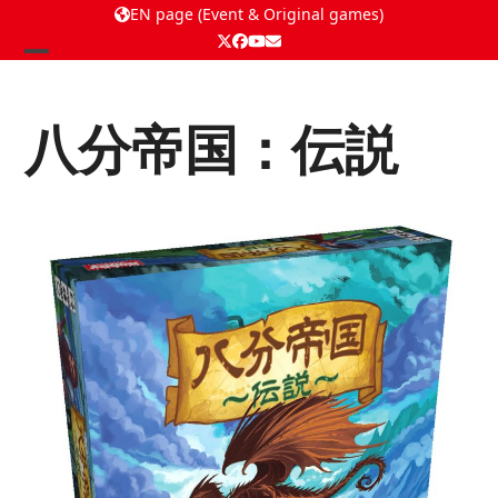
EN page (Event & Original games)
Twitter
Facebook
YouTube
Email
Open
Close
mobile
mobile
八分帝国：伝説
menu
menu