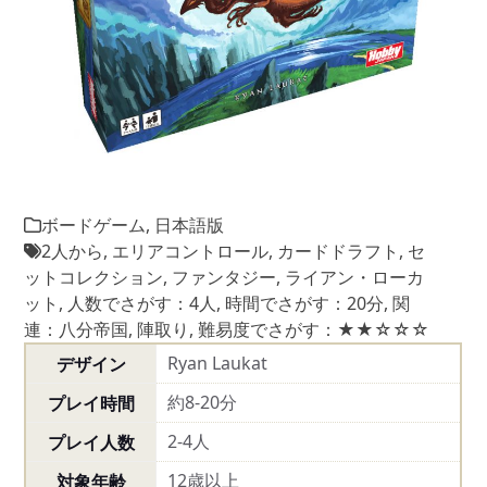
ボードゲーム
,
日本語版
2人から
,
エリアコントロール
,
カードドラフト
,
セ
ットコレクション
,
ファンタジー
,
ライアン・ローカ
ット
,
人数でさがす：4人
,
時間でさがす：20分
,
関
連：八分帝国
,
陣取り
,
難易度でさがす：★★☆☆☆
Ryan Laukat
デザイン
約8-20分
プレイ時間
2-4人
プレイ人数
12歳以上
対象年齢