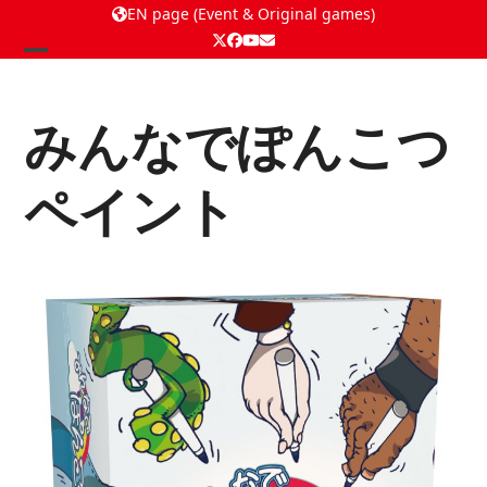
EN page (Event & Original games)
Twitter
Facebook
YouTube
Email
Open
Close
mobile
mobile
みんなでぽんこつ
menu
menu
ペイント