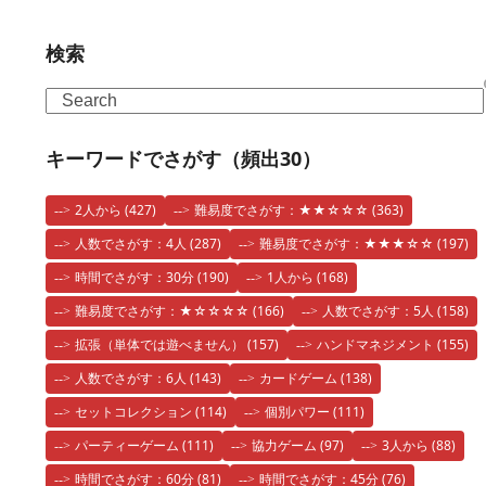
検索
Search
キーワードでさがす（頻出30）
2人から
(427)
難易度でさがす：★★☆☆☆
(363)
人数でさがす：4人
(287)
難易度でさがす：★★★☆☆
(197)
時間でさがす：30分
(190)
1人から
(168)
難易度でさがす：★☆☆☆☆
(166)
人数でさがす：5人
(158)
拡張（単体では遊べません）
(157)
ハンドマネジメント
(155)
人数でさがす：6人
(143)
カードゲーム
(138)
セットコレクション
(114)
個別パワー
(111)
パーティーゲーム
(111)
協力ゲーム
(97)
3人から
(88)
時間でさがす：60分
(81)
時間でさがす：45分
(76)