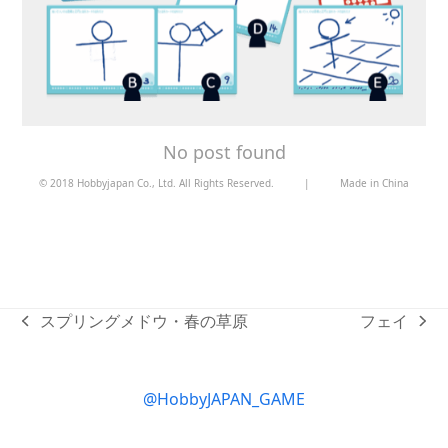
No post found
© 2018 Hobbyjapan Co., Ltd. All Rights Reserved.
|
Made in China
スプリングメドウ・春の草原
フェイ
previous
next
post:
post:
@HobbyJAPAN_GAME