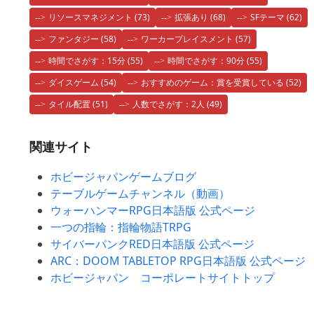
リソースマネジメント
(73)
拡張あり
(68)
SFテーマ
(62)
ファンタジー
(58)
ワーカープレイスメント
(57)
時間でさがす：15分
(55)
時間でさがす：90分
(55)
ダイスゲーム
(54)
おすすめのゲーム：賞を受賞している
(52)
タイル配置
(51)
人数でさがす：2人
(49)
関連サイト
ホビージャパンゲームブログ
テーブルゲームチャンネル（動画）
ウォーハンマーRPG日本語版 公式ページ
一つの指輪：指輪物語TRPG
サイバーパンクRED日本語版 公式ページ
ARC：DOOM TABLETOP RPG日本語版 公式ページ
ホビージャパン コーポレートサイトトップ