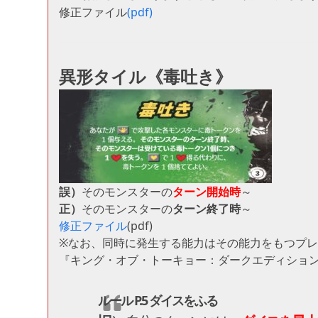
修正ファイル
(pdf)
異形タイル《毒吐き》
誤）
そのモンスターの
ターン開始時
～
正）
そのモンスターの
ターン終了時
～
修正ファイル
(pdf)
※なお、同時に発生する能力はその能力をもつプ
『キング・オブ・トーキョー：ダークエディショ
ルール P.5 ダイスをふる