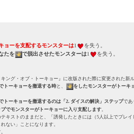
キョーを支配するモンスターは
1
を失う。
なたを
で脱出させたモンスターは
1
を失う。
・キング・オブ・トーキョー』に改版された際に変更された新
でトーキョーを撤退する時
と、
をしたモンスターがトーキ
でトーキョーを撤退するのは「2. ダイスの解決」ステップ
であ
テップでモンスターがトーキョーに入り支配します
。
のテキストのままだと、「誘発したときには（5人以上でプレイ
されない」ことになります。
。
す