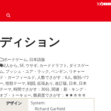
Twitter
Face
Yo
E
ディション
ボードゲーム
,
日本語版
2人から
,
SF
,
ウサギ
,
カードドラフト
,
ダイスゲー
ム
,
プッシュ・ユア・ラック
,
ペンギン
,
リチャー
ド・ガーフィールド
,
人数でさがす：6人
,
個別パワ
ー
,
怪獣テーマ
,
戦闘
,
拡張あり
,
改訂版
,
日本
,
日本
テーマ
,
時間でさがす：30分
,
関連：新・キング・
オブ・トーキョー
,
難易度でさがす：★★☆☆☆
System:
デザイン
Richard Garfield