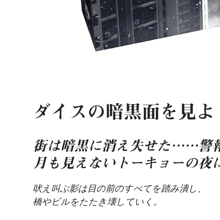
ダイスの暗黒面を見よ
街は暗黒に消え失せた……警
月も見えないトーキョーの夜
吠え叫ぶ影は目の前のすべてを踏み潰し、
橋やビルをたたき壊していく。